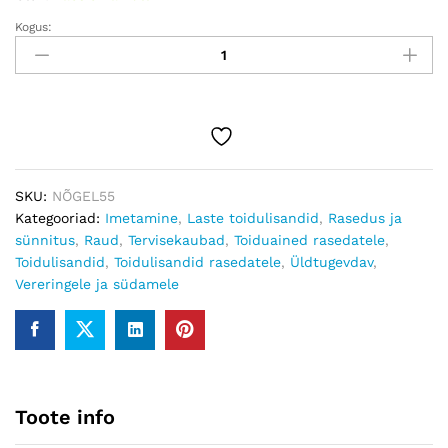
Kogus:
Nõgel
Rauasiirup
lastele
apelsini
ja
pirniga,
alates
6
SKU:
NÕGEL55
kuud
Kategooriad:
Imetamine
,
Laste toidulisandid
,
Rasedus ja
Kogus
sünnitus
,
Raud
,
Tervisekaubad
,
Toiduained rasedatele
,
Toidulisandid
,
Toidulisandid rasedatele
,
Üldtugevdav
,
Vereringele ja südamele
Toote info