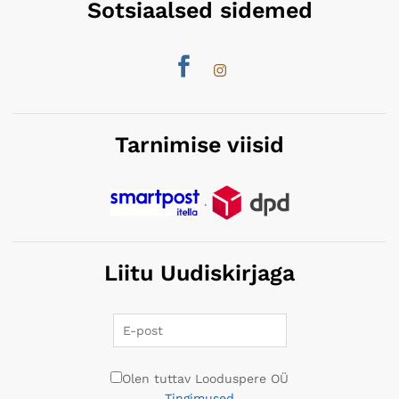
Sotsiaalsed sidemed
Tarnimise viisid
.
Liitu Uudiskirjaga
Olen tuttav Looduspere OÜ
Tingimused