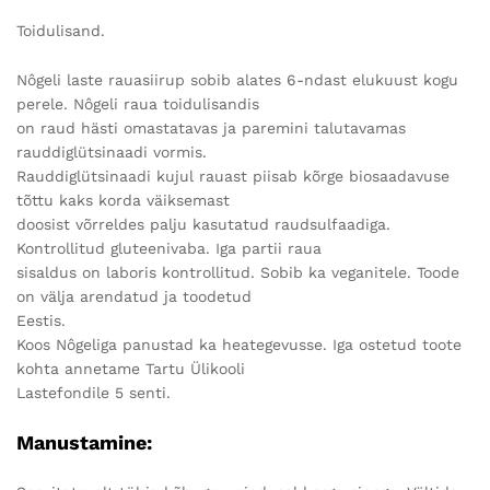
Toidulisand.
Nôgeli laste rauasiirup sobib alates 6-ndast elukuust kogu
perele. Nôgeli raua toidulisandis
on raud hästi omastatavas ja paremini talutavamas
rauddiglütsinaadi vormis.
Rauddiglütsinaadi kujul rauast piisab kõrge biosaadavuse
tõttu kaks korda väiksemast
doosist võrreldes palju kasutatud raudsulfaadiga.
Kontrollitud gluteenivaba. Iga partii raua
sisaldus on laboris kontrollitud. Sobib ka veganitele. Toode
on välja arendatud ja toodetud
Eestis.
Koos Nôgeliga panustad ka heategevusse. Iga ostetud toote
kohta annetame Tartu Ülikooli
Lastefondile 5 senti.
Manustamine: