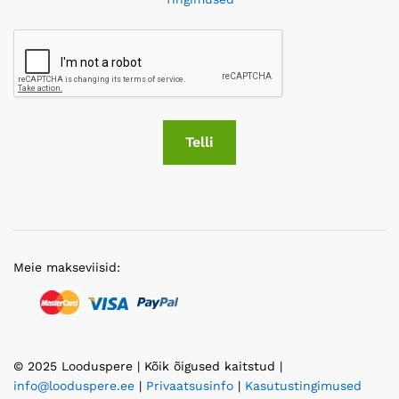
Telli
Meie makseviisid:
© 2025 Looduspere | Kõik õigused kaitstud |
info@looduspere.ee
|
Privaatsusinfo
|
Kasutustingimused