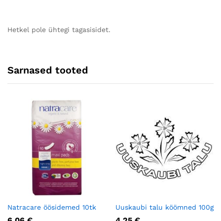
Hetkel pole ühtegi tagasisidet.
Sarnased tooted
Natracare öösidemed 10tk
Uuskaubi talu köömned 100g
6.06
€
4.25
€