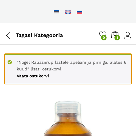
Tagasi
Kategooria
0
1
“Nõgel Rauasiirup lastele apelsini ja pirniga, alates 6
kuud” lisati ostukorvi.
Vaata ostukorvi