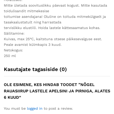
Mitte ületada soovituslikku päevast kogust. Mitte kasutada
toidulisandit mitmekesise
toitumise asendajana! Oluline on toituda mitmekülgselt ja
tasakaalustatult ning harrastada
tervislikku elustiili. Hoida lastele kättesaamatus kohas.
Säilitamine:
Kuivas, max 25°C, kaitstuna otsese päikesevalguse eest.
Peale avamist külmkapis 3 kuud.
Netokogus:
250 ml
Kasutajate tagasiside (0)
OLE ESIMENE, KES HINDAB TOODET ”NÕGEL
RAUASIIRUP LASTELE APELSINI JA PIRNIGA, ALATES
6 KUUD“
You must be
logged in
to post a review.