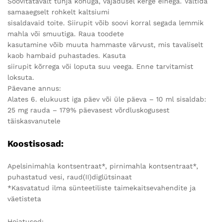
Soovitatavalt tühja kõhuga, vajadusel kerge einega. Vältida
samaaegselt rohkelt kaltsiumi
sisaldavaid toite. Siirupit võib soovi korral segada lemmik
mahla või smuutiga. Raua toodete
kasutamine võib muuta hammaste värvust, mis tavaliselt
kaob hambaid puhastades. Kasuta
siirupit kõrrega või loputa suu veega. Enne tarvitamist
loksuta.
Päevane annus:
Alates 6. elukuust iga päev või üle päeva – 10 ml sisaldab:
25 mg rauda – 179% päevasest võrdluskogusest
täiskasvanutele
Koostisosad:
Apelsinimahla kontsentraat*, pirnimahla kontsentraat*,
puhastatud vesi, raud(II)diglütsinaat
*Kasvatatud ilma sünteetiliste taimekaitsevahendite ja
väetisteta
Hoiatused: