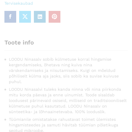
Tervisekaubad
Toote info
LOODU Ninasalv sobib külmetuse korral hingamise
kergendamiseks, õhetava ning kuiva nina
värskendamiseks ja niisutamiseks. Kuigi on mõeldud
põhiliselt külma aja jaoks, siis sobib ka suvise kuivuse
puhul.
LOODU Ninasalvi tuleks kanda ninna või nina piirkonda
mitu korda päevas ja enne uinumist. Toode sisaldab
loodusest pärinevaid osiseid, milliseid on traditsiooniliselt
külmetuse puhul kasutatud. LOODU Ninasalv on
sünteetika- ja lõhnaainetevaba. 100% looduslik.
Tüümianile omistatakse rahustavat toimet ülemistes
hingamisteedes ja samuti hävitab tüümian põletikuga
seotud mikroobe.