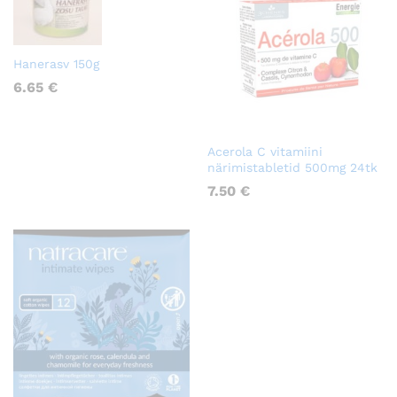
Hanerasv 150g
6.65
€
Acerola C vitamiini
närimistabletid 500mg 24tk
7.50
€