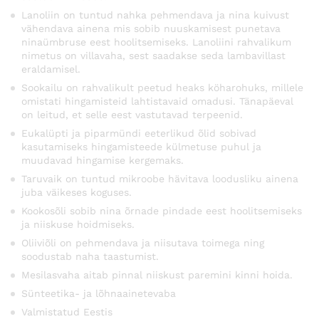
Lanoliin on tuntud nahka pehmendava ja nina kuivust
vähendava ainena mis sobib nuuskamisest punetava
ninaümbruse eest hoolitsemiseks. Lanoliini rahvalikum
nimetus on villavaha, sest saadakse seda lambavillast
eraldamisel.
Sookailu on rahvalikult peetud heaks köharohuks, millele
omistati hingamisteid lahtistavaid omadusi. Tänapäeval
on leitud, et selle eest vastutavad terpeenid.
Eukalüpti ja piparmündi eeterlikud õlid sobivad
kasutamiseks hingamisteede külmetuse puhul ja
muudavad hingamise kergemaks.
Taruvaik on tuntud mikroobe hävitava loodusliku ainena
juba väikeses koguses.
Kookosõli sobib nina õrnade pindade eest hoolitsemiseks
ja niiskuse hoidmiseks.
Oliiviõli on pehmendava ja niisutava toimega ning
soodustab naha taastumist.
Mesilasvaha aitab pinnal niiskust paremini kinni hoida.
Sünteetika- ja lõhnaainetevaba
Valmistatud Eestis