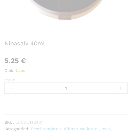
Ninasalv 40ml
5.25
€
Olek:
Laos
Kogus:
Ninasalv
40ml
Kogus
SKU:
LOODU142437
Kategooriad:
Eesti tootjatelt
,
Külmetuse korral, mesi
,