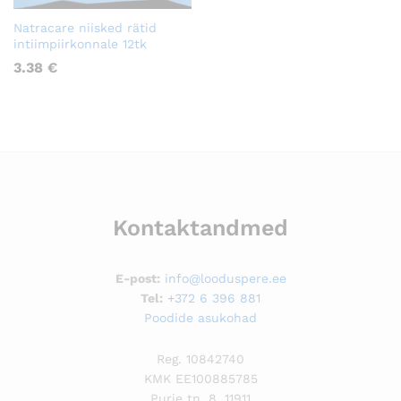
Natracare niisked rätid
intiimpiirkonnale 12tk
3.38
€
Kontaktandmed
E-post:
info@looduspere.ee
Tel:
+372 6 396 881
Poodide asukohad
Reg. 10842740
KMK EE100885785
Purje tn. 8, 11911