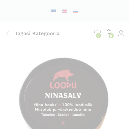
Tagasi
Kategooria
0
0