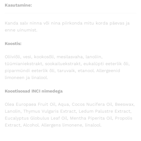
Kasutamine:
Kanda salv ninna või nina piirkonda mitu korda päevas ja
enne uinumist.
Koostis:
Oliiviõli, vesi, kookosõli, mesilasvaha, lanoliin,
tüümianiekstrakt, sookailuekstrakt, eukalüpti eeterlik õli,
piparmündi eeterlik õli, taruvaik, etanool. Allergeenid
limoneen ja linalool.
Koostisosad INCI nimedega
Olea Europaea Fruit Oil, Aqua, Cocos Nucifera Oil, Beeswax,
Lanolin, Thymus Vulgaris Extract, Ledum Palustre Extract,
Eucalyptus Globulus Leaf Oil, Mentha Piperita Oil, Propolis
Extract, Alcohol. Allergens limonene, linalool.