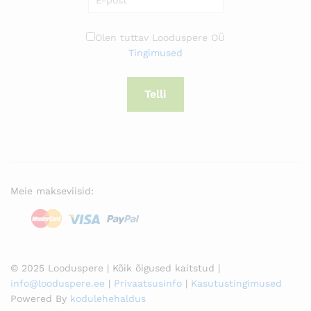
Olen tuttav Looduspere OÜ
Tingimused
Telli
Meie makseviisid:
© 2025 Looduspere | Kõik õigused kaitstud |
info@looduspere.ee
|
Privaatsusinfo
|
Kasutustingimused
Powered By
kodulehehaldus