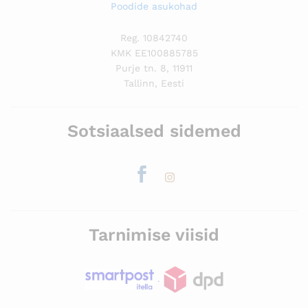
Poodide asukohad
Reg. 10842740
KMK EE100885785
Purje tn. 8, 11911
Tallinn, Eesti
Sotsiaalsed sidemed
Tarnimise viisid
.