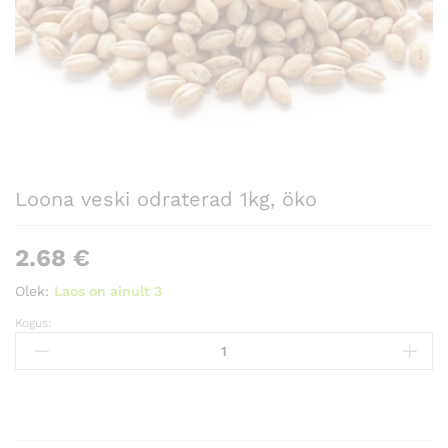
Loona veski odraterad 1kg, öko
2.68
€
Olek:
Laos on ainult 3
Kogus:
Loona
veski
odraterad
1kg,
öko
Kogus