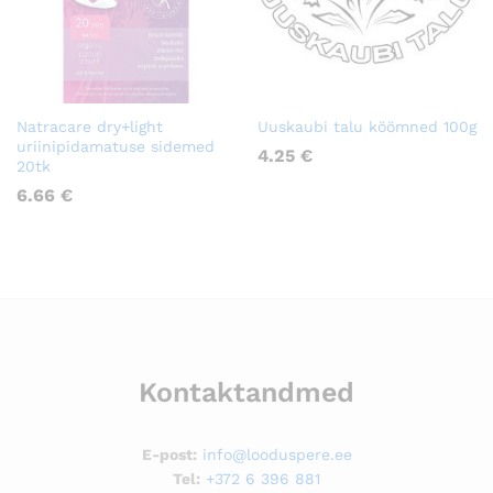
Natracare dry+light
Uuskaubi talu köömned 100g
uriinipidamatuse sidemed
4.25
€
20tk
6.66
€
Kontaktandmed
E-post:
info@looduspere.ee
Tel:
+372 6 396 881