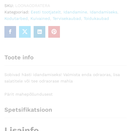
SKU:
LOONAODRATERA
Kategooriad:
Eesti tootjatelt
,
Idandamine
,
Idandamiseks
,
Kodutarbed
,
Kuivained
,
Tervisekaubad
,
Toidukaubad
Toote info
Sobivad hästi idandamiseks! Valmista enda odraoras, lisa
salatitele või tee odraorase mahla
Pärit mahepõllundusest
Spetsifikatsioon
Lisainfo