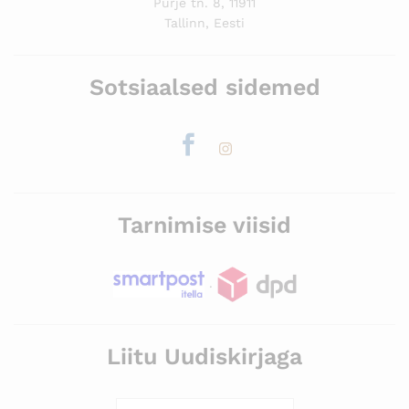
Purje tn. 8, 11911
Tallinn, Eesti
Sotsiaalsed sidemed
Tarnimise viisid
.
Liitu Uudiskirjaga