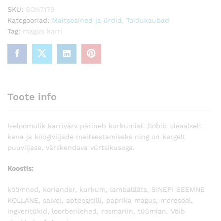
SKU:
SON7179
Kategooriad:
Maitseained ja ürdid
,
Toidukaubad
Tag:
magus karri
Toote info
Iseloomulik karrivärv pärineb kurkumist. Sobib ideaalselt
kana ja köögiviljade maitsestamiseks ning on kergelt
puuviljase, värskendava vürtsikusega.
Koostis:
köömned, koriander, kurkum, lambalääts, SINEPI SEEMNE
KOLLANE, salvei, apteegitilli, paprika magus, meresool,
ingveritükid, loorberilehed, rosmariin, tüümian. Võib