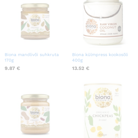
Biona mandlivõi suhkruta
Biona külmpress kookosõli
170g
400g
9.87
€
13.52
€