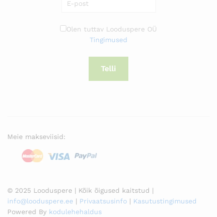
Olen tuttav Looduspere OÜ
Tingimused
Telli
Meie makseviisid:
© 2025 Looduspere | Kõik õigused kaitstud |
info@looduspere.ee
|
Privaatsusinfo
|
Kasutustingimused
Powered By
kodulehehaldus