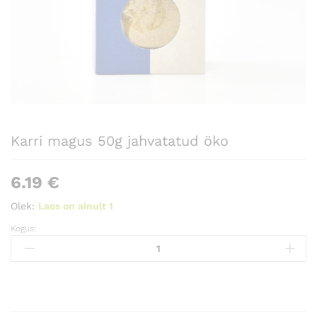
Karri magus 50g jahvatatud öko
6.19
€
Olek:
Laos on ainult 1
Kogus:
Karri
magus
50g
jahvatatud
öko
Kogus