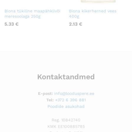
Biona tükiline maapähklivõi
Biona kikerherned vees
meresoolaga 250g
400g
5.33
€
2.13
€
Kontaktandmed
E-post:
info@looduspere.ee
Tel:
+372 6 396 881
Poodide asukohad
Reg. 10842740
KMK EE100885785