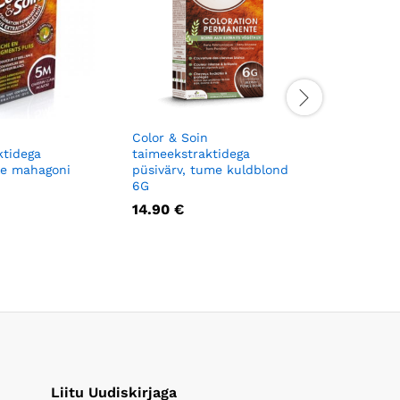
Color & Soin
Color & S
ktidega
taimeekstraktidega
taimeekst
ele mahagoni
püsivärv, tume kuldblond
püsivärv,
6G
14.90
€
14.90
€
Liitu Uudiskirjaga