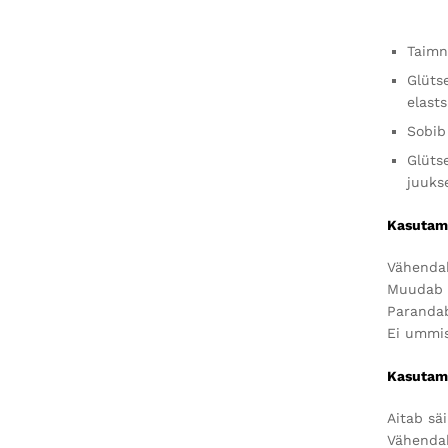
Taimn
Glüts
elasts
Sobib
Glüts
juuks
Kasutami
Vähendab
Muudab 
Parandab
Ei ummis
Kasutami
Aitab säi
Vähendab 