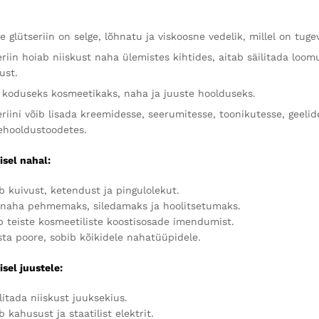
e glütseriin on selge, lõhnatu ja viskoosne vedelik, millel on tu
eriin hoiab niiskust naha ülemistes kihtides, aitab säilitada lo
ust.
 koduseks kosmeetikaks, naha ja juuste hoolduseks.
eriini võib lisada kreemidesse, seerumitesse, toonikutesse, geeli
ehooldustoodetes.
sel nahal:
 kuivust, ketendust ja pingulolekut.
naha pehmemaks, siledamaks ja hoolitsetumaks.
 teiste kosmeetiliste koostisosade imendumist.
ta poore, sobib kõikidele nahatüüpidele.
sel juustele:
litada niiskust juuksekius.
kahusust ja staatilist elektrit.