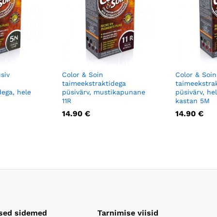
siv
Color & Soin
Color & Soin
taimeekstraktidega
taimeekstra
dega, hele
püsivärv, mustikapunane
püsivärv, h
11R
kastan 5M
14.90
€
14.90
€
lsed sidemed
Tarnimise viisid