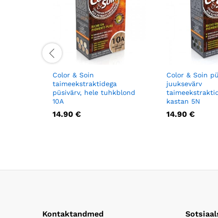
Color & Soin
Color & Soin pü
taimeekstraktidega
juuksevärv
püsivärv, hele tuhkblond
taimeekstrakti
10A
kastan 5N
14.90
€
14.90
€
Kontaktandmed
Sotsiaa