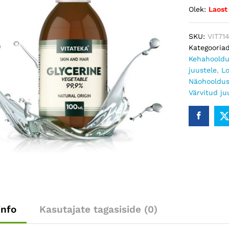
Olek:
Laost
SKU:
VIT71
Kategooria
Kehahoold
juustele
,
L
Näohooldu
Värvitud ju
info
Kasutajate tagasiside (0)