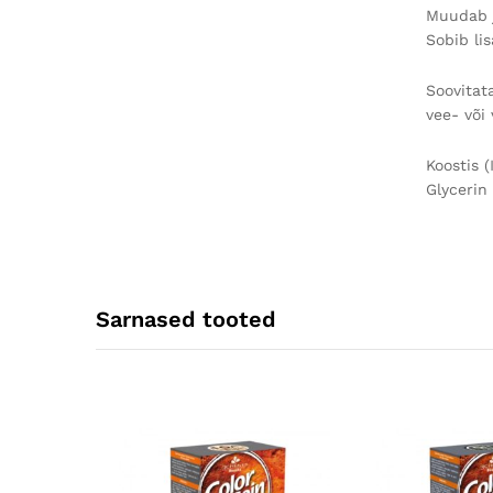
Muudab j
Sobib li
Soovitat
vee- või
Koostis (
Glycerin
Sarnased tooted