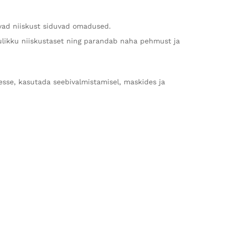
gevad niiskust siduvad omadused.
omulikku niiskustaset ning parandab naha pehmust ja
desse, kasutada seebivalmistamisel, maskides ja