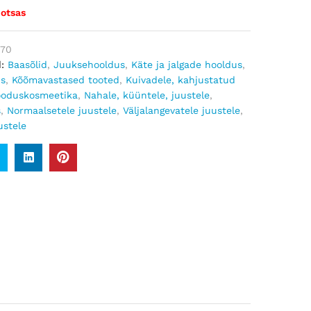
 otsas
470
d:
Baasõlid
,
Juuksehooldus
,
Käte ja jalgade hooldus
,
us
,
Kõõmavastased tooted
,
Kuivadele, kahjustatud
ooduskosmeetika
,
Nahale, küüntele, juustele
,
s
,
Normaalsetele juustele
,
Väljalangevatele juustele
,
ustele