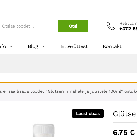
 100ml
Helista 
Otsi
+372 5
nfo
Blogi
Ettevõttest
Kontakt
a ei saa lisada toodet "Glütseriin nahale ja juustele 100ml" ostuko
Glütse
Laost otsas
6.75
€