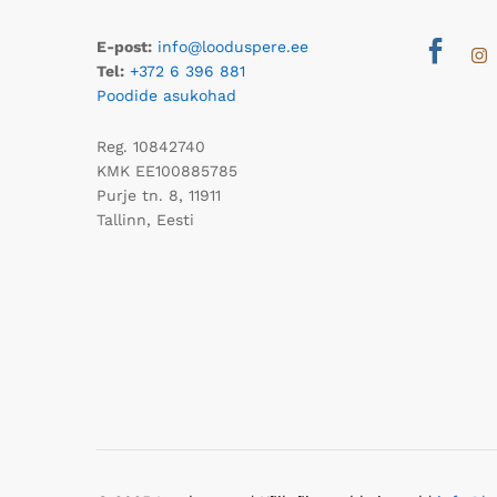
E-post:
info@looduspere.ee
Tel:
+372 6 396 881
Poodide asukohad
Reg. 10842740
KMK EE100885785
Purje tn. 8, 11911
Tallinn, Eesti