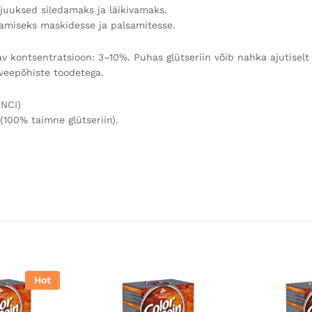
uuksed siledamaks ja läikivamaks.
samiseks maskidesse ja palsamitesse.
av kontsentratsioon: 3–10%. Puhas glütseriin võib nahka ajutisel
 veepõhiste toodetega.
INCI)
 (100% taimne glütseriin).
Hot