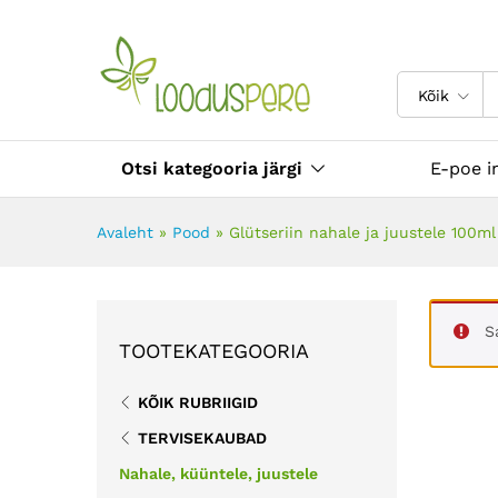
Glütseriin nahale ja juustele
Toote info
Kasutajate tagasiside (0)
Kõik
Otsi kategooria järgi
E-poe i
Avaleht
»
Pood
»
Glütseriin nahale ja juustele 100ml
S
TOOTEKATEGOORIA
KÕIK RUBRIIGID
TERVISEKAUBAD
Nahale, küüntele, juustele