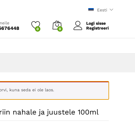
6.75
€
Eesti
meile
Logi sisse
5676448
Registreeri
0
0
rvi, kuna seda ei ole laos.
riin nahale ja juustele 100ml