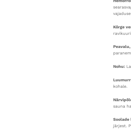
Hemorroi
searasva
vajaduse
Kõrge ve
ravikuur
Peavalu,
paranemi
Nohu:
La
Luumurr
kohale.
Närvipõl
sauna ha
Soolade 
järjest.