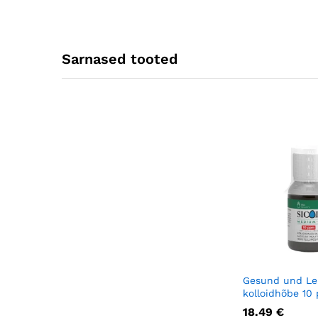
Sarnased tooted
Gesund und L
kolloidhõbe 10
18.49
€