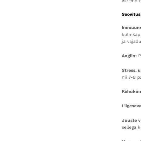
ise end 
Soovitus
Immuuns
külmkapi
ja vajad
Angiin:
P
Stress, 
nii 7-8 
Kõhukinn
Liigesev
Juuste v
sellega 