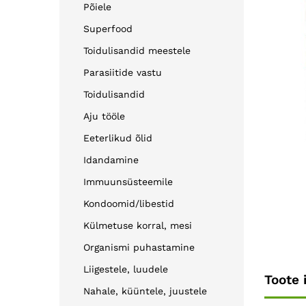
Põiele
Superfood
Toidulisandid meestele
Parasiitide vastu
Toidulisandid
Aju tööle
Eeterlikud õlid
Idandamine
Immuunsüsteemile
Kondoomid/libestid
Külmetuse korral, mesi
Organismi puhastamine
Liigestele, luudele
Toote 
Nahale, küüntele, juustele