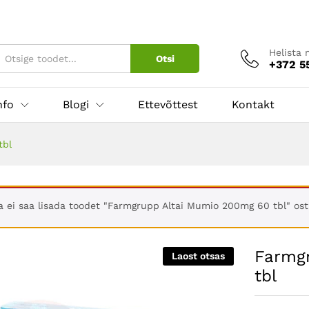
g 60 tbl
Helista 
Otsi
+372 5
nfo
Blogi
Ettevõttest
Kontakt
tbl
a ei saa lisada toodet "Farmgrupp Altai Mumio 200mg 60 tbl" ostu
Farmg
Laost otsas
tbl