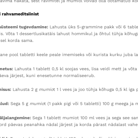
ravima hakata, sest ravimitel ja mumiol võivad olla ootamatud k
i rahvameditsiinist
üsteemi tugevdamine:
Lahusta üks 5-grammine pakk või 6 tablett
s. Võta 1 dessertlusikatäis lahust hommikul ja õhtul tühja kõhuga
usel korda sama.
ane pool tabletti keele peale imemiseks või kurista kurku juba l
unetus:
Lahusta 1 tablett 0,5 kl soojas vees, lisa veidi mett ja võ
päeva järjest, kuni enesetunne normaliseerub.
isus:
Lahusta 2 g
mumio
t 1 l vees ja joo tühja kõhuga 0,5 kl iga
alud:
Sega 5 g
mumio
t (1 pakk pigi või 5 tabletti) 100 g meega ja 
äljalangemine:
Sega 1 tablett mumiot 100 ml vees ja sega see sa
kord päevas peanahka nädal järjest ja korda pärast nädalast vahe