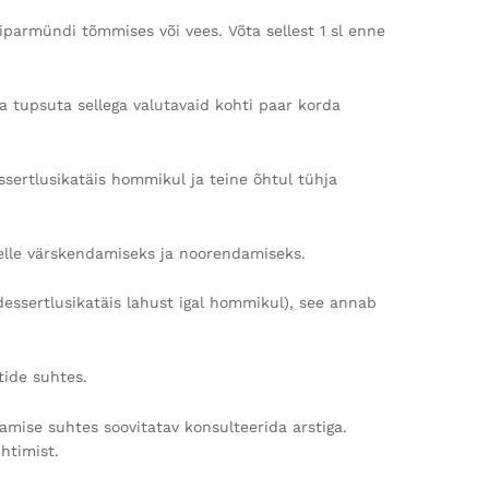
parmündi tõmmises või vees. Võta sellest 1 sl enne
a tupsuta sellega valutavaid kohti paar korda
ssertlusikatäis hommikul ja teine õhtul tühja
selle värskendamiseks ja noorendamiseks.
essertlusikatäis lahust igal hommikul), see annab
ide suhtes.
amise suhtes soovitatav konsulteerida arstiga.
htimist.