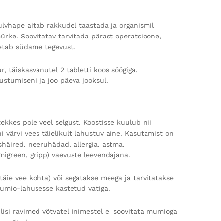
ulvhape aitab rakkudel taastada ja organismil
ürke. Soovitatav tarvitada pärast operatsioone,
oetab südame tegevust.
, täiskasvanutel 2 tabletti koos söögiga.
hustumiseni ja joo päeva jooksul.
kes pole veel selgust. Koostisse kuulub nii
 värvi vees täielikult lahustuv aine. Kasutamist on
shäired, neeruhädad, allergia, astma,
migreen, gripp) vaevuste leevendajana.
äie vee kohta) või segatakse meega ja tarvitatakse
mumio-lahusesse kastetud vatiga.
lisi ravimed võtvatel inimestel ei soovitata mumioga