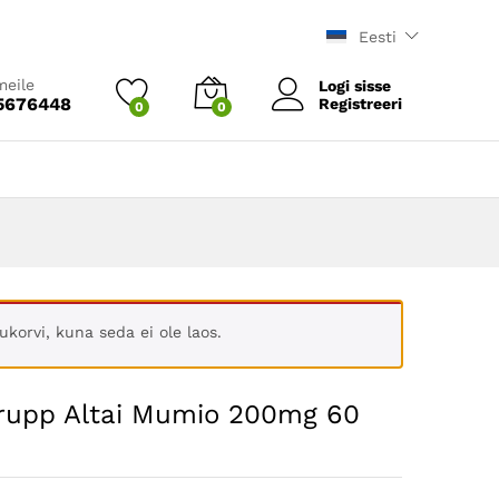
8.89
€
Eesti
meile
Logi sisse
5676448
Registreeri
0
0
korvi, kuna seda ei ole laos.
rupp Altai Mumio 200mg 60