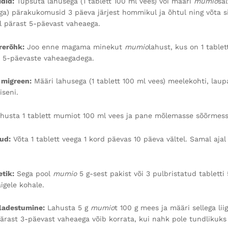
did:
Tupsuta lahusega (1 tablett 100 ml vees) või määri
mumio
sa
ga) pärakukomusid 3 päeva järjest hommikul ja õhtul ning võta s
l pärast 5-päevast vaheaega.
rerõhk:
Joo enne magama minekut
mumio
lahust, kus on 1 table
i 5-päevaste vaheaegadega.
 migreen:
Määri lahusega (1 tablett 100 ml vees) meelekohti, lau
seni.
husta 1 tablett mumiot 100 ml vees ja pane mõlemasse sõõrmesse
ud:
Võta 1 tablett veega 1 kord päevas 10 päeva vältel. Samal ajal
etik:
Sega pool
mumio
5 g-sest pakist või 3 pulbristatud tabletti 
igele kohale.
ladestumine:
Lahusta 5 g
mumio
t 100 g mees ja määri sellega l
 Pärast 3-päevast vaheaega võib korrata, kui nahk pole tundliku