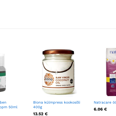
eben
Biona külmpress kookosõli
Natracare ö
 ppm 50ml
400g
6.06
€
13.52
€