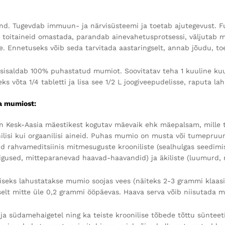
and. Tugevdab immuun- ja närvisüsteemi ja toetab ajutegevust. F
 toitaineid omastada, parandab ainevahetusprotsessi, väljutab m
. Ennetuseks võib seda tarvitada aastaringselt, annab jõudu, t
t sisaldab 100% puhastatud mumiot. Soovitatav teha 1 kuuline kuur
s võta 1/4 tabletti ja lisa see 1/2 L joogiveepudelisse, raputa la
a mumiost:
 Kesk-Aasia mäestikest kogutav mäevaik ehk mäepalsam, mille tek
ilisi kui orgaanilisi aineid. Puhas mumio on musta või tumepruuni
ud rahvameditsiinis mitmesuguste krooniliste (sealhulgas seedimi
igused, mitteparanevad haavad-haavandid) ja äkiliste (luumurd, 
seks lahustatakse mumio soojas vees (näiteks 2-3 grammi klaasit
selt mitte üle 0,2 grammi ööpäevas. Haava serva võib niisutada 
ja südamehaigetel ning ka teiste kroonilise tõbede tõttu sünteeti