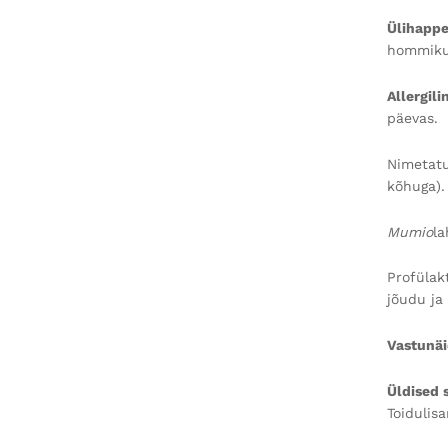
Ülihappe
hommikus
Allergil
päevas.
Nimetatu
kõhuga).
Mumio
la
Profülak
jõudu ja
Vastunäi
Üldised 
Toidulis