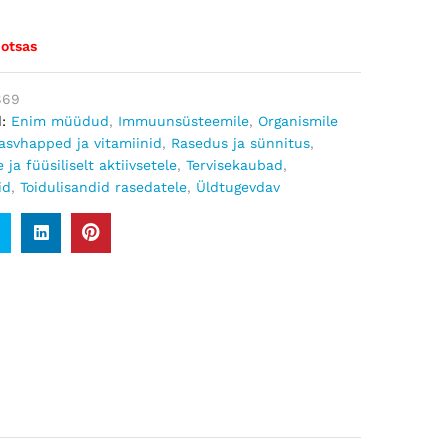
 otsas
869
d:
Enim müüdud
,
Immuunsüsteemile
,
Organismile
asvhapped ja vitamiinid
,
Rasedus ja sünnitus
,
 ja füüsiliselt aktiivsetele
,
Tervisekaubad
,
id
,
Toidulisandid rasedatele
,
Üldtugevdav