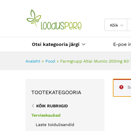
Farmgrupp Altai Mumio 200m
Toote info
Kasutajate tagasiside (0)
Kõik
Otsi kategooria järgi
E-poe i
Avaleht
»
Pood
»
Farmgrupp Altai Mumio 200mg 60 
S
TOOTEKATEGOORIA
KÕIK RUBRIIGID
Tervisekaubad
Laste toidulisandid