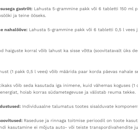
susega gastriit:
Lahusta 5-grammine pakk või 6 tabletti 150 ml pi
ööki ja teine ööseks.
ine nahalööve:
Lahusta 5-grammine pakk või 6 tabletti 0,5 l vees j
d haiguste korral võib lahust ka sisse võtta (soovitatavalt üks de
hust (1 pakk 0,5 l vees) võib määrida paar korda päevas nahale 
tikaks võib seda kasutada iga inimene, kuid vähemas koguses (1 d
 energiat, hoiab korras südametegevuse ja välistab reuma tekke.
dustused:
Individuaalne talumatus tootes sisalduvate komponent
soovitused:
Raseduse ja rinnaga toitmise perioodil on toote kasut
andi kasutamine ei mõjuta auto- või teiste transpordivahendite ju