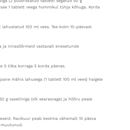
lviga (2 pulbristatud tabletti segatud 50 g
isse 1 tablett veega hommikul tühja kõhuga. Korda
tt lahustatud 100 ml vees. Tee kolm 10-päevast
pa ja ninasõõrmeid vastavalt enesetunde
 5 tilka korraga 5 korda päevas.
 pane mähis lahusega (1 tablett 100 ml vees) haigele
50 g vaseliiniga (või searasvaga) ja hõõru peale
iigeseid. Ravikuur peab kestma vähemalt 10 päeva
ks muutunud.