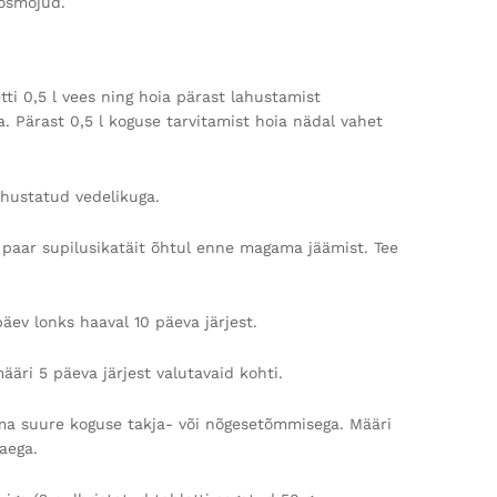
oosmõjud.
i 0,5 l vees ning hoia pärast lahustamist
. Pärast 0,5 l koguse tarvitamist hoia nädal vahet
ahustatud vedelikuga.
ta paar supilusikatäit õhtul enne magama jäämist. Tee
 päev lonks haaval 10 päeva järjest.
määri 5 päeva järjest valutavaid kohti.
ma suure koguse takja- või nõgesetõmmisega. Määri
aega.