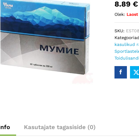
8.89
€
Olek:
Laost
SKU:
EST0
Kategooria
kasulikud r
Sportlastele
Toidulisand
info
Kasutajate tagasiside (0)