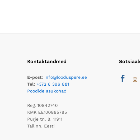
Kontaktandmed
Sotsiaa
E-post:
info@looduspere.ee
Tel:
+372 6 396 881
Poodide asukohad
Reg. 10842740
KMK EE100885785
Purje tn. 8, 11911
Tallinn, Eesti