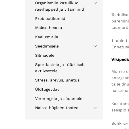
Organismile kasulikud
rasvhapped ja vitamiinid
Toidulis
Probiootikumid
paremini
luumurde
Maksa heaolu
Kaalust alla
1 tablet
Seedimisele
Ennetusek
Silmadele
Vikipedi
Sportlastele ja füüsiliselt
aktiivsetele
Mumio on
anorgaan
Stress, ärevus, unetus
ta leidn
Üldtugevdav
naisteha
Vereringele ja südamele
Kasutami
Naiste hügieenitooted
seespidi
Suhkru- 