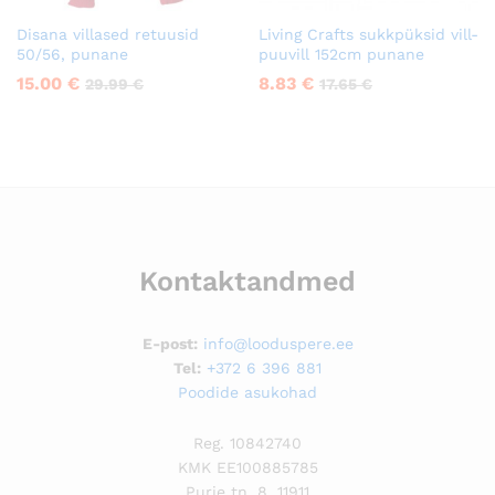
Disana villased retuusid
Living Crafts sukkpüksid vill-
50/56, punane
puuvill 152cm punane
15.00
€
8.83
€
29.99
€
17.65
€
Kontaktandmed
E-post:
info@looduspere.ee
Tel:
+372 6 396 881
Poodide asukohad
Reg. 10842740
KMK EE100885785
Purje tn. 8, 11911