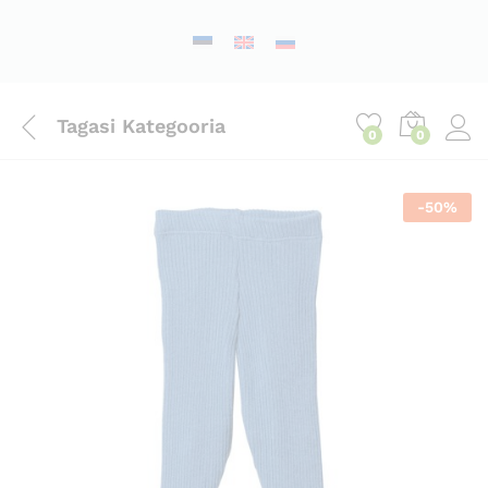
Tagasi
Kategooria
0
0
-
50
%