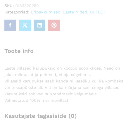
SKU:
DIS3320250
Kategooriad:
Eripakkumised
,
Laste riided
,
OUTLET
Toote info
Laste villased karupüksid on kootud soonikkoes. Need on
jalas mõnusad ja pehmed, ei aja sügelema.
Villaseid karupükse saab kanda nii seeliku kui ka kombeka
või teksapükste all. Vill on ka märjana soe, seega villased
karupüksid sobivad suurepäraselt kelgumäele.
Valmistatud 100% meriinovillast.
Kasutajate tagasiside (0)