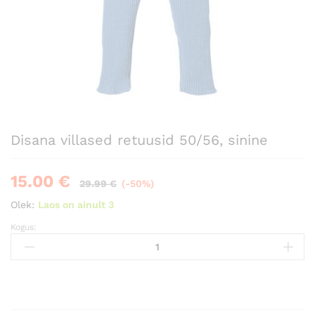
Disana villased retuusid 50/56, sinine
15.00
€
29.99
€
(-50%)
Olek:
Laos on ainult 3
Kogus:
Disana
villased
retuusid
50/56,
sinine
Kogus