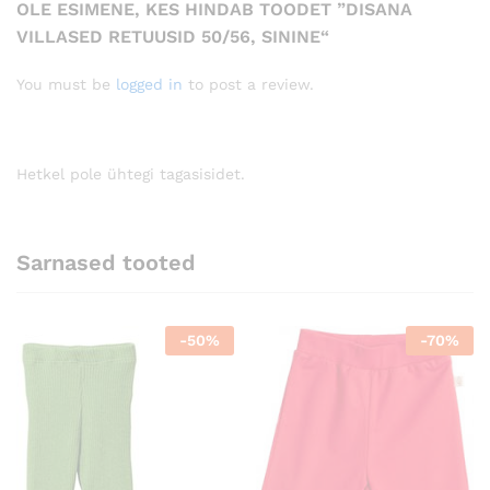
OLE ESIMENE, KES HINDAB TOODET ”DISANA
VILLASED RETUUSID 50/56, SININE“
You must be
logged in
to post a review.
Hetkel pole ühtegi tagasisidet.
Sarnased tooted
-
50
%
-
70
%