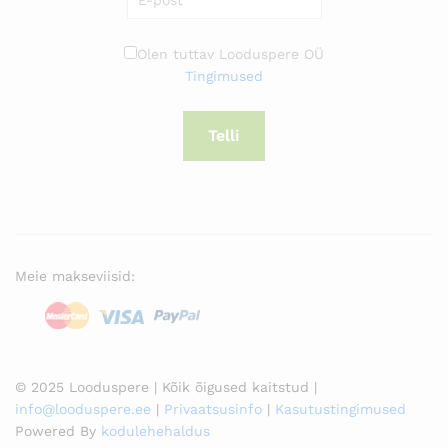
Olen tuttav Looduspere OÜ
Tingimused
Telli
Meie makseviisid:
© 2025 Looduspere | Kõik õigused kaitstud |
info@looduspere.ee
|
Privaatsusinfo
|
Kasutustingimused
Powered By
kodulehehaldus