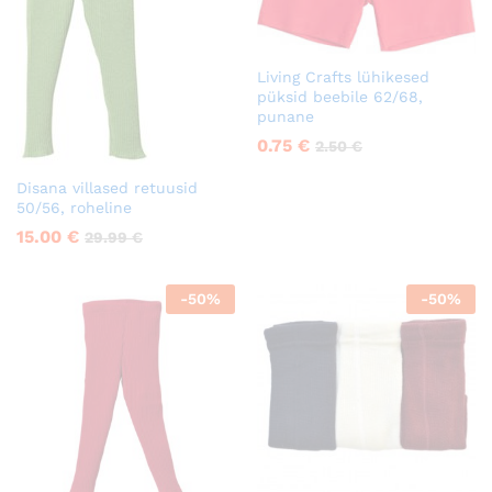
Living Crafts lühikesed
püksid beebile 62/68,
punane
0.75
€
2.50
€
Disana villased retuusid
50/56, roheline
15.00
€
29.99
€
-
50
%
-
50
%