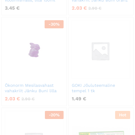
voolimismass, lilla 150ml
vahakriit Jänku Buni oranž
3.45
€
2.03
€
2.90
€
-
30
%
Ökonorm Mesilasvahast
GOKI Jõuluteemaline
vahakriit Jänku Buni lilla
tempel 1 tk
2.03
€
1.49
€
2.90
€
-
20
%
Hot