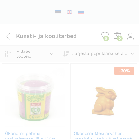
Kunsti- ja koolitarbed
0
0
Filtreeri
Järjesta populaarsuse alusel
tooteid
-
30
%
Ökonorm pehme
Ökonorm Mesilasvahast