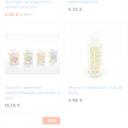
värvilised tänavakriidid /
keetmiseks 5tk
tahvlikriidid 12tk
6.25
€
0.50
€
0.99
€
Ökonorm pehmete
Ökonorm Paberiliim ProColl
voolimismasside komplekt 4
50ml
värvi
4.98
€
15.78
€
-
20
%