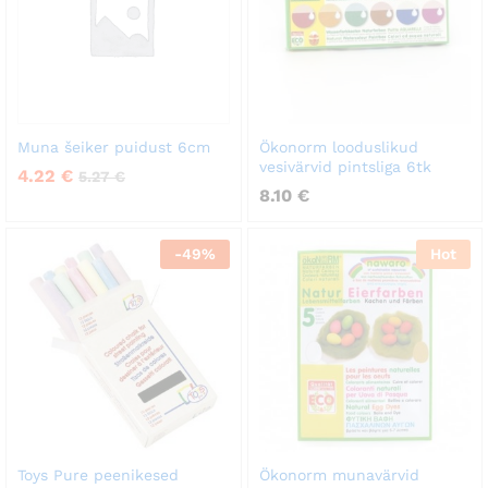
Muna šeiker puidust 6cm
Ökonorm looduslikud
vesivärvid pintsliga 6tk
4.22
€
5.27
€
8.10
€
-
49
%
Hot
Toys Pure peenikesed
Ökonorm munavärvid