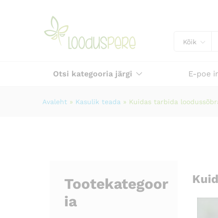
Kõik
Otsi kategooria järgi
E-poe i
Avaleht
»
Kasulik teada
»
Kuidas tarbida loodussõbra
Kuid
Tootekategoor
ia