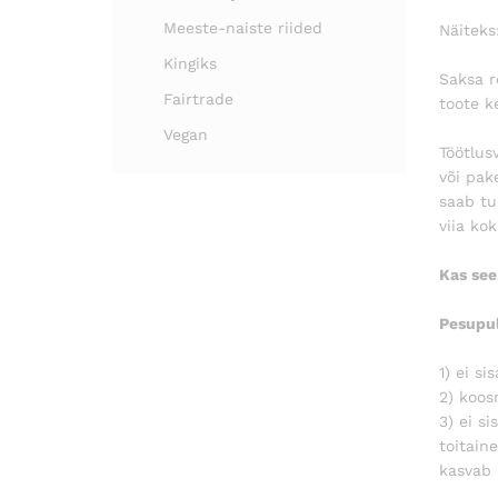
Meeste-naiste riided
Näiteks
Kingiks
Saksa r
Fairtrade
toote k
Vegan
Töötlus
või pak
saab tu
viia ko
Kas see
Pesupul
1) ei si
2) koos
3) ei s
toitain
kasvab 