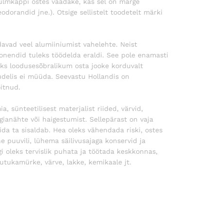
ülmkappi ostes vaadake, kas sel on märge
odorandid jne.). Otsige sellistelt toodetelt märki
davad veel alumiiniumist vahelehte. Neist
nendid tuleks töödelda eraldi. See pole enamasti
eks loodusesõbralikum osta jooke korduvalt
udelis ei müüda. Seevastu Hollandis on
itnud.
sünteetilisest materjalist riided, värvid,
ianähte või haigestumist. Sellepärast on vaja
ida ta sisaldab. Hea oleks vähendada riski, ostes
 puuvili, lühema säilivusajaga konservid ja
 oleks tervislik puhata ja töötada keskkonnas,
utukamürke, värve, lakke, kemikaale jt.