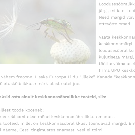
Loodusesõbralikk
järgi, mida ei to
Need märgid võiva
ettevõtte omad.
Vaata keskkonnam
keskkonnamärgi – 
loodusesõbraliku 
kujutisega märgi
töötlusvõimalusel
firma UPO keskko
t vähem freoone. Lisaks Euroopa Liidu “lilleke”, Kanada “keskkonna
õletuskõlblikkuse märk plasttootel jne.
aksid osta ainult keskkonnasõbralikke tooteid, siis:
millest toode koosneb;
 kas reklaamitakse mõnd keskkonnasõbralikku omadust.
ta tooteid, millel on keskkonnasõbralikkust tõendavad märgid. 
l näeme, Eesti tingimustes enamasti veel ei toimi.