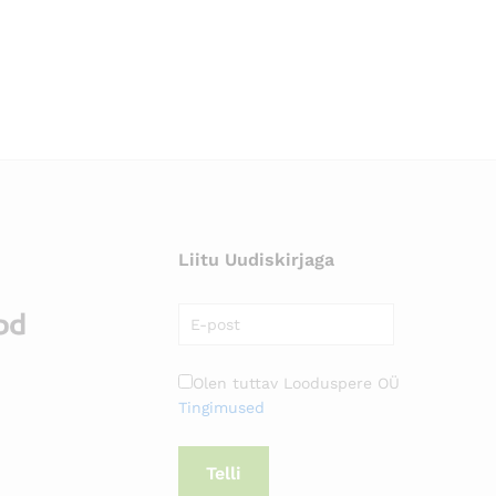
Liitu Uudiskirjaga
Olen tuttav Looduspere OÜ
Tingimused
Telli