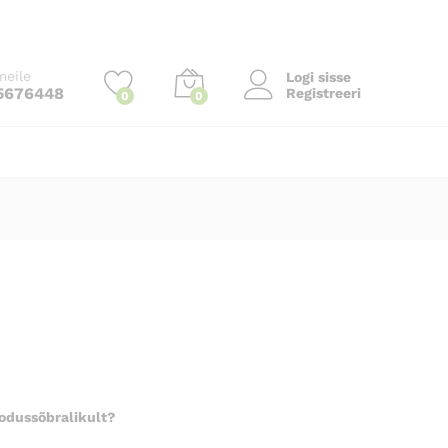
meile
Logi sisse
5676448
Registreeri
0
0
oodussõbralikult?