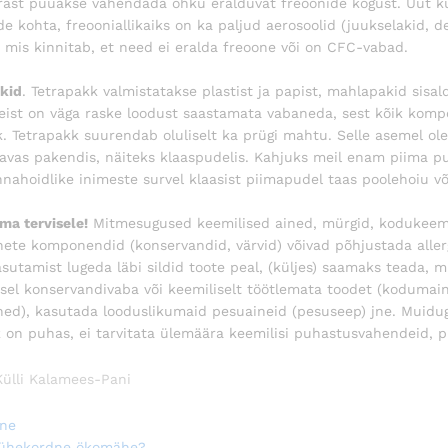
rast püüakse vähendada õhku eralduvat freoonide kogust. Uut k
de kohta, freooniallikaiks on ka paljud aerosoolid (juukselakid, de
), mis kinnitab, et need ei eralda freoone või on CFC-vabad.
kid
. Tetrapakk valmistatakse plastist ja papist, mahlapakid sisal
ist on väga raske loodust saastamata vabaneda, sest kõik kompo
k. Tetrapakk suurendab oluliselt ka prügi mahtu. Selle asemel ol
avas pakendis, näiteks klaaspudelis. Kahjuks meil enam piima p
nahoidlike inimeste survel klaasist piimapudel taas poolehoiu võ
ma tervisele!
Mitmesugused keemilised ained, mürgid, kodukeemia, 
nete komponendid (konservandid, värvid) võivad põhjustada allerg
sutamist lugeda läbi sildid toote peal, (küljes) saamaks teada, m
sel konservandivaba või keemiliselt töötlemata toodet (kodumaine
ned), kasutada looduslikumaid pesuaineid (pesuseep) jne. Muidugi
 on puhas, ei tarvitata ülemäära keemilisi puhastusvahendeid, p
Külli Kalamees-Pani
igeerimine
s
ne
 ühekordne ökomähe?