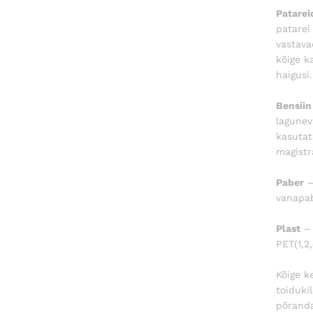
Patarei
patarei
vastava
kõige k
haigusi
Bensiin
lagunev
kasutat
magistr
Paber
–
vanapab
Plast
– 
PET(1,2
Kõige k
toiduki
põranda