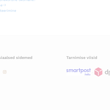
ne
teerimine
siaalsed sidemed
Tarnimise viisid
.