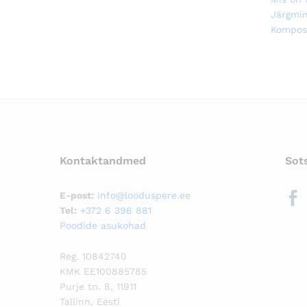
Next
Järgmi
Post
Kompos
Kontaktandmed
Sot
E-post:
info@looduspere.ee
Tel:
+372 6 396 881
Poodide asukohad
Reg. 10842740
KMK EE100885785
Purje tn. 8, 11911
Tallinn, Eesti