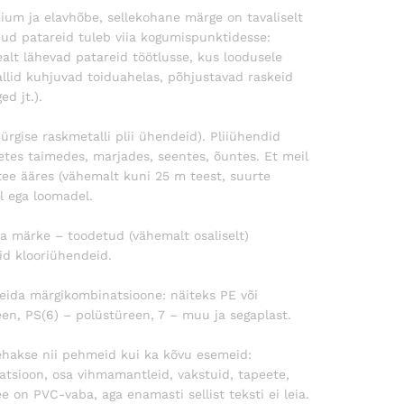
um ja elavhõbe, sellekohane märge on tavaliselt
d patareid tuleb viia kogumispunktidesse:
alt lähevad patareid töötlusse, kus loodusele
lid kuhjuvad toiduahelas, põhjustavad raskeid
d jt.).
rgise raskmetalli plii ühendeid). Pliiühendid
etes taimedes, marjades, seentes, õuntes. Et meil
 tee ääres (vähemalt kuni 25 m teest, suurte
l ega loomadel.
a märke – toodetud (vähemalt osaliselt)
id klooriühendeid.
 leida märgikombinatsioone: näiteks PE või
een, PS(6) – polüstüreen, 7 – muu ja segaplast.
ehakse nii pehmeid kui ka kõvu esemeid:
latsioon, osa vihmamantleid, vakstuid, tapeete,
e on PVC-vaba, aga enamasti sellist teksti ei leia.