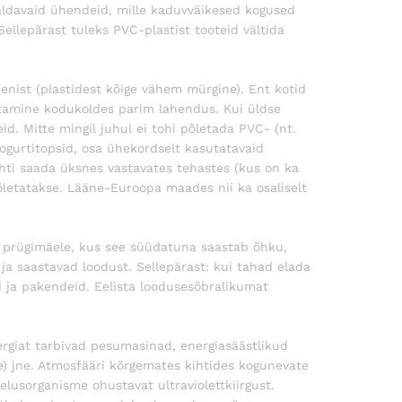
saldavaid ühendeid, mille kaduvväikesed kogused
Sellepärast tuleks PVC-plastist tooteid vältida
enist (plastidest kõige vähem mürgine). Ent kotid
etamine kodukoldes parim lahendus. Kui üldse
d. Mitte mingil juhul ei tohi põletada PVC- (nt.
 jogurtitopsid, osa ühekordselt kasutatavaid
ahti saada üksnes vastavates tehastes (kus on ka
letatakse. Lääne-Euroopa maades nii ka osaliselt
b prügimäele, kus see süüdatuna saastab õhku,
ja saastavad loodust. Sellepärast: kui tahad elada
eid ja pakendeid. Eelista loodusesõbralikumat
rgiat tarbivad pesumasinad, energiasäästlikud
) jne. Atmosfääri kõrgemates kihtides kogunevate
elusorganisme ohustavat ultraviolettkiirgust.