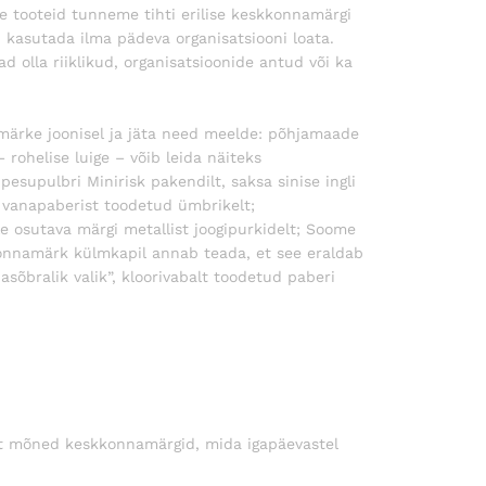
e tooteid tunneme tihti erilise keskkonnamärgi
hi kasutada ilma pädeva organisatsiooni loata.
d olla riiklikud, organisatsioonide antud või ka
ärke joonisel ja jäta need meelde: põhjamaade
rohelise luige – võib leida näiteks
pesupulbri Minirisk pakendilt, saksa sinise ingli
, vanapaberist toodetud ümbrikelt;
e osutava märgi metallist joogipurkidelt; Soome
nnamärk külmkapil annab teada, et see eraldab
sõbralik valik”, kloorivabalt toodetud paberi
Ent mõned keskkonnamärgid, mida igapäevastel