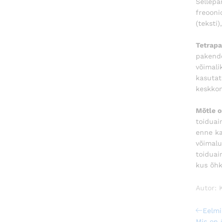
Sellepä
freooni
(teksti
Tetrapa
pakende
võimali
kasutat
keskkon
Mõtle o
toiduai
enne ka
võimalu
toiduai
kus õhk
Autor: 
Nav
Previou
Eelmi
Post
Mis on