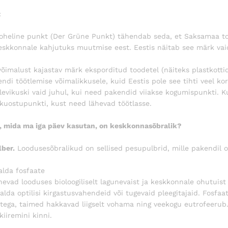
:
oheline punkt (Der Grüne Punkt) tähendab seda, et Saksamaa t
eskkonnale kahjutuks muutmise eest. Eestis näitab see märk vaid 
võimalust kajastav märk eksporditud toodetel (näiteks plastkottid
endi töötlemise võimalikkusele, kuid Eestis pole see tihti veel ko
levikuski vaid juhul, kui need pakendid viiakse kogumispunkti. 
kkuostupunkti, kust need lähevad töötlasse.
, mida ma iga päev kasutan, on keskkonnasõbralik?
ber.
Loodusesõbralikud on sellised pesupulbrid, mille pakendil o
salda fosfaate
nevad looduses bioloogiliselt lagunevaist ja keskkonnale ohutuist 
isalda optilisi kirgastusvahendeid või tugevaid pleegitajaid. Fosf
etega, taimed hakkavad liigselt vohama ning veekogu eutrofeerub
kiiremini kinni.