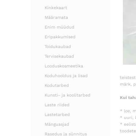
Kinkekaart
Määramata
Enim müüdud
Eripakkumised
Toidukaubad
Tervisekaubad
Looduskosmeetika
Koduhooldus ja lisad
teistes
märk, p
Kodutarbed
Kunsti- ja koolitarbed
Kui tah
Laste riided
* loe, 
Lastetarbed
* uuri,
Mänguasjad
* eelis
toodete
Rasedus ja sünnitus