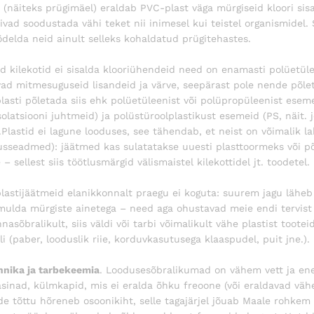
 (näiteks prügimäel) eraldab PVC-plast väga mürgiseid kloori si
ivad soodustada vähi teket nii inimesel kui teistel organismidel. 
ödelda neid ainult selleks kohaldatud prügitehastes.
ed kilekotid ei sisalda klooriühendeid need on enamasti polüetüle
vad mitmesuguseid lisandeid ja värve, seepärast pole nende põl
lasti põletada siis ehk polüetüleenist või polüpropüleenist esemei
isolatsiooni juhtmeid) ja polüstüroolplastikust esemeid (PS, näit.
.Plastid ei lagune looduses, see tähendab, et neist on võimalik l
sseadmed): jäätmed kas sulatatakse uuesti plasttoormeks või põ
– sellest siis töötlusmärgid välismaistel kilekottidel jt. toodetel.
plastijäätmeid elanikkonnalt praegu ei koguta: suurem jagu lähe
 mulda mürgiste ainetega – need aga ohustavad meie endi tervist 
nasõbralikult, siis väldi või tarbi võimalikult vähe plastist toot
li (paber, looduslik riie, korduvkasutusega klaaspudel, puit jne.).
nika ja tarbekeemia
. Loodusesõbralikumad on vähem vett ja ene
inad, külmkapid, mis ei eralda õhku freoone (või eraldavad vähe
de tõttu hõreneb osoonikiht, selle tagajärjel jõuab Maale rohkem 