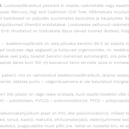
d.
Loodusesõbralikud patareid ei sisalda raskmetalle nagu kaadmi
 peal: Mercury /Hg/ and Cadmium /Cd/ free. Kõlbmatuks muutunu
d kastikesed on paljudes suuremates asutustes ja kauplustes. Se
ahjulikumad ühendid eraldatakse. Loodusesse sattunud raskmetal
. Eriti ohustatud on toiduahela lõpus olevad loomad (kotkad, hülge
– keskkonnasõbralik on osta pliivaba bensiini 95 E (ei sisalda mü
ad looduses väga aeglaselt ja kuhjuvad organismides, nt. teeäärs
akse veel palju tavalist bensiini (vanemad automargid), siis pole
aalide ääres kuni 100 m) kasvanud taimi tervislik süüa ei inimese
 paberil, mis on valmistatud keskkonnasõbralikult, leiame vastav
erist, säästes puitu – valgendusainena ei ole kasutatud mürgise
eri liiki plaste on väga raske eristada, kuid osadel toodetel võib
,4) – polüetüleen, PVC(3) – polüvinüülkloriid, PP(5) – polüpropül
eskkonnakahjulikum plast on PVC ehk polüvinüükloriid, millest t
led, torud, kastid, mahutid, ehitusmaterjalid, elektrijuhtmete iso
katteid, joogipudelite must põhi jne. Vahel on toodetel kiri, et se