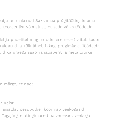
ootja on maksnud Saksamaa prügitöötlejale oma
teoreetilist võimalust, et seda võiks töödelda.
el ja pudelitel ning muudel esemetel) viitab toote
rraldatud ja kõik läheb ikkagi prügimäele. Töödelda
Kuid ka praegu saab vanapaberit ja metallpurke
n märge, et nad:
aineist
aati sisaldav pesupulber koormab veekogusid
. Tagajärg: elutingimused halvenevad, veekogu