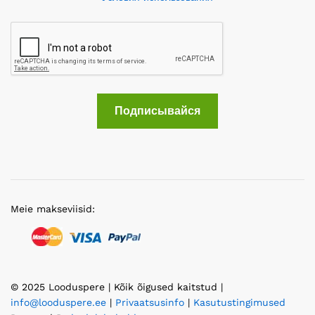
Подписывайся
Meie makseviisid:
© 2025 Looduspere | Kõik õigused kaitstud |
info@looduspere.ee
|
Privaatsusinfo
|
Kasutustingimused