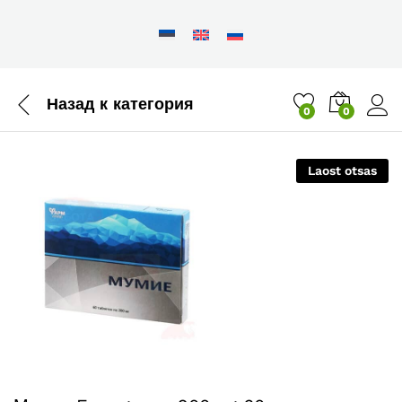
Назад к
категория
0
0
Laost otsas